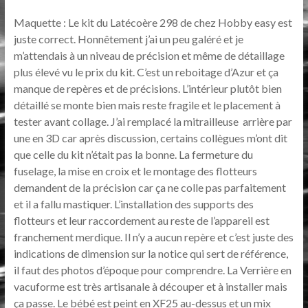
Maquette : Le kit du Latécoère 298 de chez Hobby easy est
juste correct. Honnêtement j’ai un peu galéré et je
m’attendais à un niveau de précision et même de détaillage
plus élevé vu le prix du kit. C’est un reboitage d’Azur et ça
manque de repères et de précisions. L’intérieur plutôt bien
détaillé se monte bien mais reste fragile et le placement à
tester avant collage. J’ai remplacé la mitrailleuse arrière par
une en 3D car après discussion, certains collègues m’ont dit
que celle du kit n’était pas la bonne. La fermeture du
fuselage, la mise en croix et le montage des flotteurs
demandent de la précision car ça ne colle pas parfaitement
et il a fallu mastiquer. L’installation des supports des
flotteurs et leur raccordement au reste de l’appareil est
franchement merdique. Il n’y a aucun repère et c’est juste des
indications de dimension sur la notice qui sert de référence,
il faut des photos d’époque pour comprendre. La Verrière en
vacuforme est très artisanale à découper et à installer mais
ça passe. Le bébé est peint en XF25 au-dessus et un mix